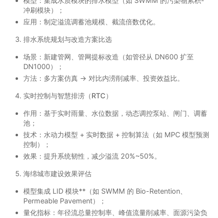
模型：集成水质模块的排水模型（如 SWMM 的污染物累积-
冲刷模块）；
应用：制定溢流调蓄池规模、截流倍数优化。
排水系统规划与改造方案比选
场景：新建管网、管网提标改造（如管径从 DN600 扩至
DN1000）；
方法：多方案仿真 → 对比内涝削减率、投资效益比。
实时控制与智慧排涝（RTC）
作用：基于实时雨量、水位数据，动态调控泵站、闸门、调蓄
池；
技术：水动力模型 + 实时数据 + 控制算法（如 MPC 模型预测
控制）；
效果：提升系统韧性，减少溢流 20%~50%。
海绵城市建设效果评估
模型集成 LID 模块**（如 SWMM 的 Bio-Retention、
Permeable Pavement）；
量化指标：年径流总量控制率、峰值流量削减率、面源污染负